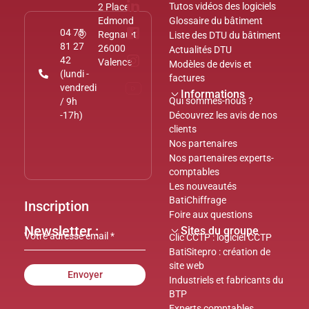
Tutos vidéos des logiciels
2 Place
Edmond
Glossaire du bâtiment
04 75
Regnault
Liste des DTU du bâtiment
81 27
26000
Actualités DTU
42
Valence
Modèles de devis et
(lundi -
factures
vendredi
Informations
Qui sommes-nous ?
/ 9h
-17h)
Découvrez les avis de nos
clients
Nos partenaires
Nos partenaires experts-
comptables
Les nouveautés
BatiChiffrage
Inscription
Foire aux questions
Newsletter :
Sites du groupe
Clic CCTP : logiciel CCTP
BatiSitepro : création de
site web
Envoyer
Industriels et fabricants du
BTP
Experts comptables