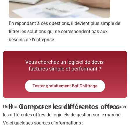
En répondant à ces questions, il devient plus simple de
filtrer les solutions qui ne correspondent pas aux
besoins de l’entreprise.
Vous cherchez un logiciel de devis-
factures simple et performant ?
Tester gratuitement BatiChiffrage
II - Comparer les différentes offres
Une fois les besoins définis, l’étape suivante est de comparer
les différentes offres de logiciels de gestion sur le marché.
Voici quelques sources d’informations :