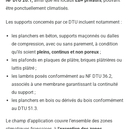
NF DTU 20.1,
ainsi que les locaux
EB+ privatifs
, pouvant
être ponctuellement climatisés.
Les supports concernés par ce DTU incluent notamment :
les planchers en béton, supports maçonnés ou dalles
de compression, avec ou sans parement, à condition
qu’ils soient
pleins, continus et non poreux
;
les plafonds en plaques de plâtre, briques plâtrières ou
lattis plâtré ;
les lambris posés conformément au NF DTU 36.2,
associés à une membrane garantissant la continuité
du support ;
les planchers en bois ou dérivés du bois conformément
au DTU 51.3.
Le champ d’application couvre l’ensemble des zones
climatiques françaises, à
l’exception des zones