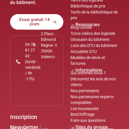
Tarifs des logiciels
du bâtiment.
Bibliothèque de prix
Tarifs de la bibliothèque de
prix
Essai gratuit 14
jours
Ressources
Blog conseil
Tutos vidéos des logiciels
2 Place
Edmond
Glossaire du bâtiment
04 75
Regnault
Liste des DTU du bâtiment
81 27
26000
Actualités DTU
42
Valence
Modèles de devis et
(lundi -
factures
vendredi
Informations
Qui sommes-nous ?
/ 9h
-17h)
Découvrez les avis de nos
clients
Nos partenaires
Nos partenaires experts-
comptables
Les nouveautés
BatiChiffrage
Inscription
Foire aux questions
Newsletter :
Sites du groupe