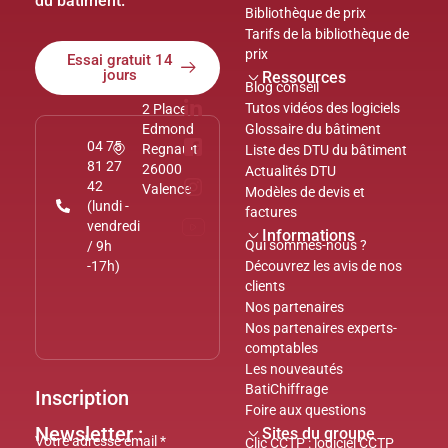
du bâtiment.
Bibliothèque de prix
Tarifs de la bibliothèque de
prix
Essai gratuit 14
jours
Ressources
Blog conseil
Tutos vidéos des logiciels
2 Place
Edmond
Glossaire du bâtiment
04 75
Regnault
Liste des DTU du bâtiment
81 27
26000
Actualités DTU
42
Valence
Modèles de devis et
(lundi -
factures
vendredi
Informations
Qui sommes-nous ?
/ 9h
-17h)
Découvrez les avis de nos
clients
Nos partenaires
Nos partenaires experts-
comptables
Les nouveautés
BatiChiffrage
Inscription
Foire aux questions
Newsletter :
Sites du groupe
Clic CCTP : logiciel CCTP