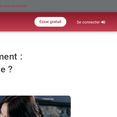
ir mon invitation
Essai gratuit
Se connecter
ment :
e ?